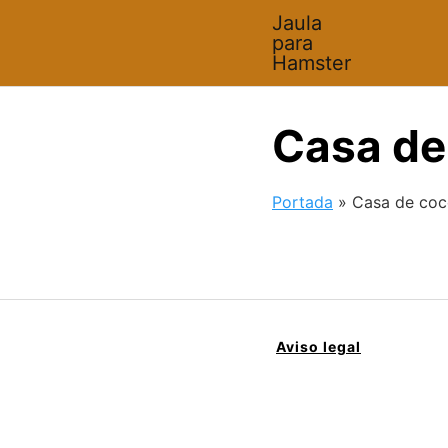
Saltar
Jaula
al
para
contenido
Hamster
Casa de
Portada
»
Casa de coc
Aviso legal