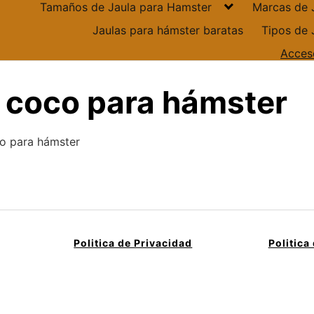
Tamaños de Jaula para Hamster
Marcas de 
Jaulas para hámster baratas
Tipos de 
Acces
 coco para hámster
o para hámster
Politica de Privacidad
Politica